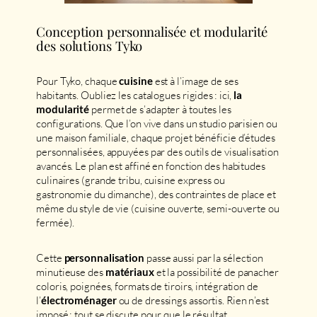
Conception personnalisée et modularité
des solutions Tyko
Pour Tyko, chaque
est à l’image de ses
cuisine
habitants. Oubliez les catalogues rigides : ici,
la
permet de s’adapter à toutes les
modularité
configurations. Que l’on vive dans un studio parisien ou
une maison familiale, chaque projet bénéficie d’études
personnalisées, appuyées par des outils de visualisation
avancés. Le plan est affiné en fonction des habitudes
culinaires (grande tribu, cuisine express ou
gastronomie du dimanche), des contraintes de place et
même du style de vie (cuisine ouverte, semi-ouverte ou
fermée).
Cette
passe aussi par la sélection
personnalisation
minutieuse des
et la possibilité de panacher
matériaux
coloris, poignées, formats de tiroirs, intégration de
l’
ou de dressings assortis. Rien n’est
électroménager
imposé ; tout se discute pour que le résultat