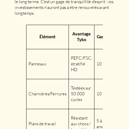
le long terme. C’est un gage de tranquillité d’esprit : vos
investissements n’auront pas à être renouvelés avant
longtemps.
Avantage
Élément
Garantie
Tyko
PEFC/FSC,
Panneaux
stratifié
10 ans
HD
Testées sur
Charnières/Ferrures
50 000
10 ans
cycles
Résistant
5 à 10
Plans de travail
aux chocs /
ans