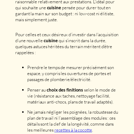
raisonnable relativement aux prestations. L’idéal pour
qui souhaite une
pensée pour durer tout en
cuisine
gardant la main sur son budget : ni low-cost ni élitiste,
mais simplement juste.
Pour celles et ceux désireux d’investir dans l’acquisition
d’une nouvelle
qui s’inscrit dans la durée,
cuisine
quelques astuces héritées du terrain méritent d’être
rappelées :
Prendre le temps de mesurer précisément son
espace, y compris les ouvertures de portes et
passages de plomberie/électricité.
Penser au
selon le mode de
choix des finitions
vie (résistance aux taches, nettoyage facilité,
matériaux anti-chocs, plans de travail adaptés).
Ne jamais négliger les poignées, la robustesse du
plan de travail ni l’assemblage des modules : ces
détails sont la clef de la longévité, comme dans
les meilleures
recettes à la cocotte
.