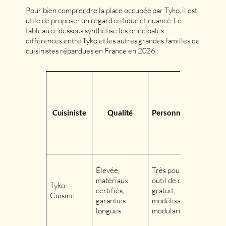
Pour bien comprendre la place occupée par Tyko, il est
utile de proposer un regard critique et nuancé. Le
tableau ci-dessous synthétise les principales
différences entre Tyko et les autres grandes familles de
cuisinistes répandues en France en 2026 :
m
Cuisiniste
Qualité
Personnalisation
c
fa
Élevée,
Très poussée :
matériaux
outil de devis
8 
Tyko
certifiés,
gratuit,
15
Cuisine
garanties
modélisation 3D,
€
longues
modularité