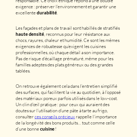
responsable. Ce choix éthique répond à une double
exigence : préserver l’environnement et garantir une
excellente
.
durabilité
Les façades et plans de travail sont habillés de stratifiés
, reconnus pour leur résistance aux
haute densité
chocs, rayures, chaleur et humidité. Ce sont les mêmes
exigences de robustesse qu’exigent les cuisines
professionnelles, où chaque détail a son importance.
Pas de risque d’écaillage prématuré, même pour les
familles adeptes des plats généreux ou des grandes
tablées.
On retrouve également cela dans l’entretien simplifié
des surfaces, qui facilitent la vie au quotidien, à l’opposé
des matériaux poreux parfois utilisés dans le low-cost.
Un clin d’œil pratique : pour ceux qui auraient des
doutes sur l’utilisation d’une pâte à tarte au frigo,
consulter
ces conseils précieux
rappelle l’importance
de la longévité des bons produits… tout comme celle
d’une bonne
!
cuisine