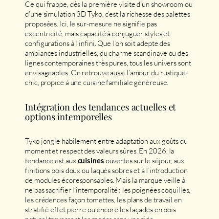
Ce qui frappe, dès la première visite d’un showroom ou
d’une simulation 3D Tyko, c’est la richesse des palettes
proposées. Ici, le sur-mesure ne signifie pas
excentricité, mais capacité à conjuguer styles et
configurations à l’infini. Que l’on soit adepte des
ambiances industrielles, du charme scandinave ou des
lignes contemporaines très pures, tous les univers sont
envisageables. On retrouve aussi l’amour du rustique-
chic, propice à une cuisine familiale généreuse.
Intégration des tendances actuelles et
options intemporelles
Tyko jongle habilement entre adaptation aux goûts du
moment et respect des valeurs sûres. En 2026, la
tendance est aux
ouvertes sur le séjour, aux
cuisines
finitions bois doux ou laqués sobres et à l’introduction
de modules écoresponsables. Mais la marque veille à
ne pas sacrifier l’intemporalité : les poignées coquilles,
les crédences façon tomettes, les plans de travail en
stratifié effet pierre ou encore les façades en bois