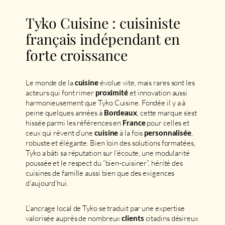
Tyko Cuisine : cuisiniste
français indépendant en
forte croissance
Le monde de la
évolue vite, mais rares sont les
cuisine
acteurs qui font rimer
et innovation aussi
proximité
harmonieusement que Tyko Cuisine. Fondée il y a à
peine quelques années à
, cette marque s’est
Bordeaux
hissée parmi les références en
pour celles et
France
ceux qui rêvent d’une
à la fois
,
cuisine
personnalisée
robuste et élégante. Bien loin des solutions formatées,
Tyko a bâti sa réputation sur l’écoute, une modularité
poussée et le respect du “bien-cuisiner”, hérité des
cuisines de famille aussi bien que des exigences
d’aujourd’hui.
L’ancrage local de Tyko se traduit par une expertise
valorisée auprès de nombreux
citadins désireux
clients