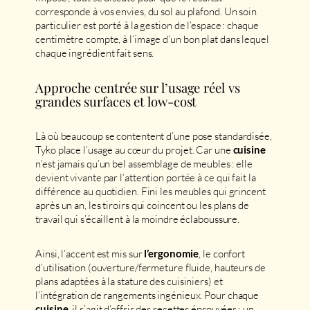
corresponde à vos envies, du sol au plafond. Un soin
particulier est porté à la gestion de l’espace : chaque
centimètre compte, à l’image d’un bon plat dans lequel
chaque ingrédient fait sens.
Approche centrée sur l’usage réel vs
grandes surfaces et low-cost
Là où beaucoup se contentent d’une pose standardisée,
Tyko place l’usage au cœur du projet. Car une
cuisine
n’est jamais qu’un bel assemblage de meubles : elle
devient vivante par l’attention portée à ce qui fait la
différence au quotidien. Fini les meubles qui grincent
après un an, les tiroirs qui coincent ou les plans de
travail qui s’écaillent à la moindre éclaboussure.
Ainsi, l’accent est mis sur
, le confort
l’ergonomie
d’utilisation (ouverture/fermeture fluide, hauteurs de
plans adaptées à la stature des cuisiniers) et
l’intégration de rangements ingénieux. Pour chaque
, il s’agit d’offrir des recettes éprouvées : un
cuisine