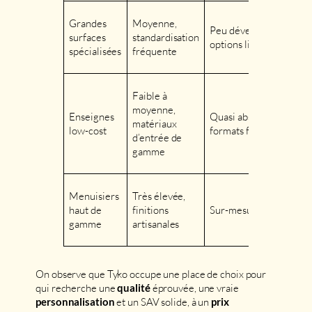
Grandes
Moyenne,
5 
Peu développée ;
surfaces
standardisation
13
options limitées
spécialisées
fréquente
€
Faible à
moyenne,
Enseignes
Quasi absente,
3 
matériaux
low-cost
formats figés
9 
d’entrée de
gamme
Menuisiers
Très élevée,
À 
haut de
finitions
Sur-mesure total
de
gamme
artisanales
00
On observe que Tyko occupe une place de choix pour
qui recherche une
éprouvée, une vraie
qualité
et un SAV solide, à un
personnalisation
prix