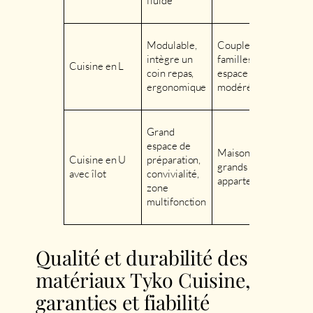
fluide
Modulable,
Couples,
intègre un
familles avec
Cuisine en L
coin repas,
espace
ergonomique
modéré
Grand
espace de
Maisons ou
Cuisine en U
préparation,
grands
avec îlot
convivialité,
appartements
zone
multifonction
Qualité et durabilité des
matériaux Tyko Cuisine,
garanties et fiabilité