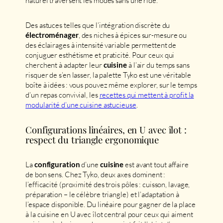
naturel traversent les modes sans une ride.
Des astuces telles que l’intégration discrète du
, des niches à épices sur-mesure ou
électroménager
des éclairages à intensité variable permettent de
conjuguer esthétisme et praticité. Pour ceux qui
cherchent à adapter leur
à l’air du temps sans
cuisine
risquer de s’en lasser, la palette Tyko est une véritable
boîte à idées : vous pouvez même explorer, sur le temps
d’un repas convivial, les
recettes qui mettent à profit la
modularité d’une cuisine astucieuse
.
Configurations linéaires, en U avec îlot :
respect du triangle ergonomique
La
d’une
est avant tout affaire
configuration
cuisine
de bon sens. Chez Tyko, deux axes dominent :
l’efficacité (proximité des trois pôles : cuisson, lavage,
préparation – le célèbre triangle) et l’adaptation à
l’espace disponible. Du linéaire pour gagner de la place
à la cuisine en U avec îlot central pour ceux qui aiment