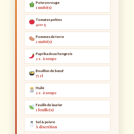
Poivron rouge
1 unité(s)
Tomates pelées
400 g
Pommes de terre
3 unité(s)
Paprika doux hongrois
2 c. à soupe
Bouillon de bœuf
75 cl
Huile
2 c. à soupe
Feuille de laurier
1 feuille(s)
Sel & poivre
À discrétion