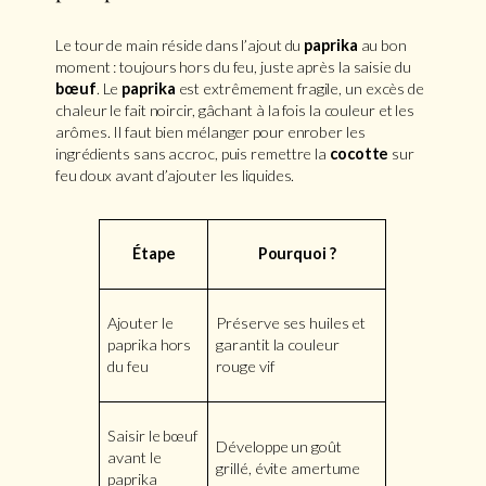
Le tour de main réside dans l’ajout du
paprika
au bon
moment : toujours hors du feu, juste après la saisie du
bœuf
. Le
paprika
est extrêmement fragile, un excès de
chaleur le fait noircir, gâchant à la fois la couleur et les
arômes. Il faut bien mélanger pour enrober les
ingrédients sans accroc, puis remettre la
cocotte
sur
feu doux avant d’ajouter les liquides.
Étape
Pourquoi ?
Ajouter le
Préserve ses huiles et
paprika hors
garantit la couleur
du feu
rouge vif
Saisir le bœuf
Développe un goût
avant le
grillé, évite amertume
paprika