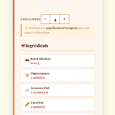
CUISINE HONGROISE · PLAT MIJOTÉ
−
+
PERSONNES
Goulash Hongrois
Privilégiez un
paprika doux hongrois
pour une
Bœuf fondant, paprika fumé et légumes mijotés — un
saveur authentique.
classique réconfortant
Ingrédients
Bœuf à braiser
600 g
Oignon jaune
2 unité(s)
Gousses d'ail
2 gousse(s)
Carottes
2 unité(s)