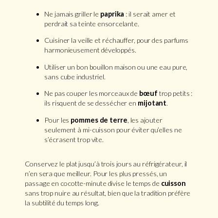
Ne jamais griller le
paprika
: il serait amer et
perdrait sa teinte ensorcelante.
Cuisiner la veille et réchauffer, pour des parfums
harmonieusement développés.
Utiliser un bon bouillon maison ou une eau pure,
sans cube industriel.
Ne pas couper les morceaux de
bœuf
trop petits :
ils risquent de se dessécher en
mijotant
.
Pour les
pommes de terre
, les ajouter
seulement à mi-cuisson pour éviter qu’elles ne
s’écrasent trop vite.
Conservez le plat jusqu’à trois jours au réfrigérateur, il
n’en sera que meilleur. Pour les plus pressés, un
passage en cocotte-minute divise le temps de
cuisson
sans trop nuire au résultat, bien que la tradition préfère
la subtilité du temps long.