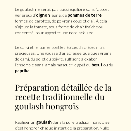
Le goulash ne serait pas aussi équilibré sans l’apport
généreux d’
oignon
jaune, de
pommes de terre
fermes, de carottes, de poivrons doux et d’ail. À cela
s’ajoute la tomate, sous forme de chair fraîche ou
concentré, pour apporter une note acidulée.
Le carvi et le laurier sont les épices discrètes mais
précieuses. Une gousse d’ail écrasée, quelques grains
de carvi, du sel et du poivre, suffisent à exalter
l’ensemble sans jamais masquer le goût du
bœuf
ou du
paprika
.
Préparation détaillée de la
recette traditionnelle du
goulash hongrois
Réaliser un
goulash
dans la pure tradition hongroise,
c’est honorer chaque instant de la préparation. Nulle