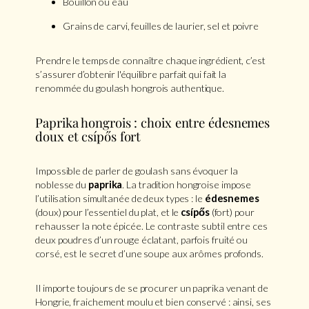
Bouillon ou eau
Grains de carvi, feuilles de laurier, sel et poivre
Prendre le temps de connaître chaque ingrédient, c’est
s’assurer d’obtenir l'équilibre parfait qui fait la
renommée du goulash hongrois authentique.
Paprika hongrois : choix entre édesnemes
doux et csípős fort
Impossible de parler de goulash sans évoquer la
noblesse du
paprika
. La tradition hongroise impose
l’utilisation simultanée de deux types : le
édesnemes
(doux) pour l’essentiel du plat, et le
csípős
(fort) pour
rehausser la note épicée. Le contraste subtil entre ces
deux poudres d’un rouge éclatant, parfois fruité ou
corsé, est le secret d’une soupe aux arômes profonds.
Il importe toujours de se procurer un paprika venant de
Hongrie, fraichement moulu et bien conservé : ainsi, ses