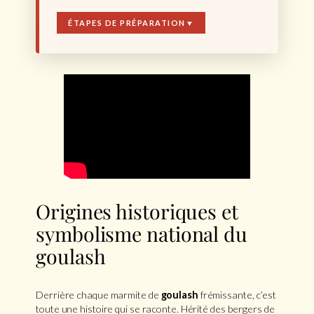
ÉTAPES DE PRÉPARATION
▼
Origines historiques et
symbolisme national du
goulash
Derrière chaque marmite de
goulash
frémissante, c’est
toute une histoire qui se raconte. Hérité des bergers de