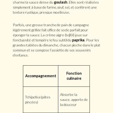
charme la sauce dense du
goulash
. Elles sont réalisées
simplement à base de farine, œuf, sel, et confèrent une
texture rustique, presque moelleuse.
Parfois, une grosse tranche de pain de campagne
légèrement grillée fait office de socle parfait pour
éponger la sauce. La crème aigre (tejföl) joue sur
l’onctuosité et tempère le feu subtil du
paprika
. Pour les
grandes tablées du dimanche, chacun pioche dans le plat
commun et se compose l’assiette de ses souvenirs
d’enfance.
Fonction
Accompagnement
culinaire
Absorbe la
Tchipetka (pâtes
sauce, apporte de
pincées)
la douceur