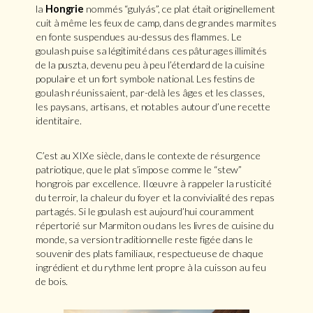
la
Hongrie
nommés “gulyás”, ce plat était originellement
cuit à même les feux de camp, dans de grandes marmites
en fonte suspendues au-dessus des flammes. Le
goulash puise sa légitimité dans ces pâturages illimités
de la puszta, devenu peu à peu l’étendard de la cuisine
populaire et un fort symbole national. Les festins de
goulash réunissaient, par-delà les âges et les classes,
les paysans, artisans, et notables autour d’une recette
identitaire.
C’est au XIXe siècle, dans le contexte de résurgence
patriotique, que le plat s’impose comme le “stew”
hongrois par excellence. Il œuvre à rappeler la rusticité
du terroir, la chaleur du foyer et la convivialité des repas
partagés. Si le goulash est aujourd’hui couramment
répertorié sur Marmiton ou dans les livres de cuisine du
monde, sa version traditionnelle reste figée dans le
souvenir des plats familiaux, respectueuse de chaque
ingrédient et du rythme lent propre à la cuisson au feu
de bois.