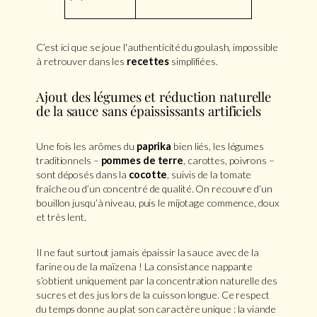
C’est ici que se joue l'authenticité du goulash, impossible
à retrouver dans les
recettes
simplifiées.
Ajout des légumes et réduction naturelle
de la sauce sans épaississants artificiels
Une fois les arômes du
paprika
bien liés, les légumes
traditionnels –
pommes de terre
, carottes, poivrons –
sont déposés dans la
cocotte
, suivis de la tomate
fraîche ou d’un concentré de qualité. On recouvre d’un
bouillon jusqu’à niveau, puis le mijotage commence, doux
et très lent.
Il ne faut surtout jamais épaissir la sauce avec de la
farine ou de la maïzena ! La consistance nappante
s’obtient uniquement par la concentration naturelle des
sucres et des jus lors de la cuisson longue. Ce respect
du temps donne au plat son caractère unique : la viande