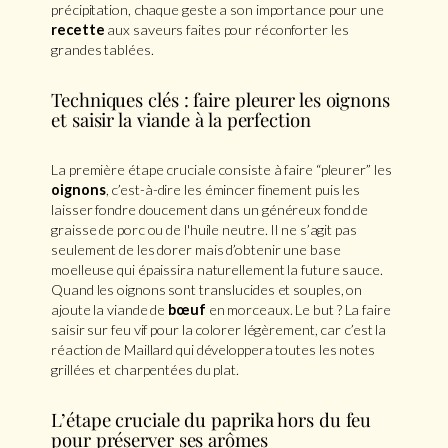
précipitation, chaque geste a son importance pour une
recette
aux saveurs faites pour réconforter les
grandes tablées.
Techniques clés : faire pleurer les oignons
et saisir la viande à la perfection
La première étape cruciale consiste à faire “pleurer” les
oignons
, c’est-à-dire les émincer finement puis les
laisser fondre doucement dans un généreux fond de
graisse de porc ou de l'huile neutre. Il ne s’agit pas
seulement de les dorer mais d’obtenir une base
moelleuse qui épaissira naturellement la future sauce.
Quand les oignons sont translucides et souples, on
ajoute la viande de
bœuf
en morceaux. Le but ? La faire
saisir sur feu vif pour la colorer légèrement, car c’est la
réaction de Maillard qui développera toutes les notes
grillées et charpentées du plat.
L’étape cruciale du paprika hors du feu
pour préserver ses arômes